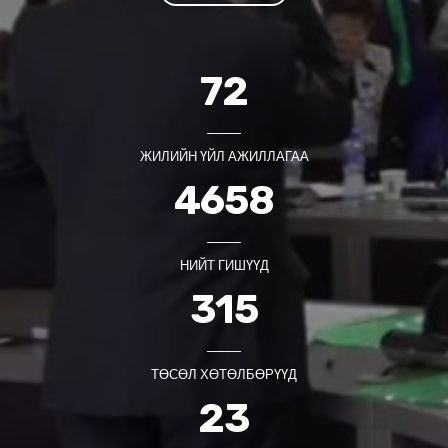
72
ЖИЛИЙН ҮЙЛ АЖИЛЛАГАА
4658
НИЙТ ГИШҮҮД
315
ТӨСӨЛ ХӨТӨЛБӨРҮҮД
23