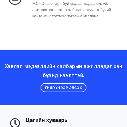
МСНЭ-ээс гарч буй мэдээ, мэдээлэл, үйл
ажиллагааны зар холбогдох агуулга бүхий
контентыг тогтмол түгээж ажиллана.
Хэвлэл мэдээллийн салбарын ажилладаг хэн
бүхэнд нээлттэй.
ГИШҮҮНЭЭР ЭЛСЭХ
Цагийн хуваарь