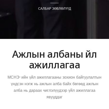
САЛБАР ЗӨВЛӨЛҮҮД
Ажлын албаны үйл
ажиллагаа
МСНЭ-ийн үйл ажиллагааны зохион байгуулалтын
үндсэн нэгж нь ажлын алба байх бөгөөд ажлын
алба нь дараах чиглэлүүдээр үйл ажиллагаа
явууддаг