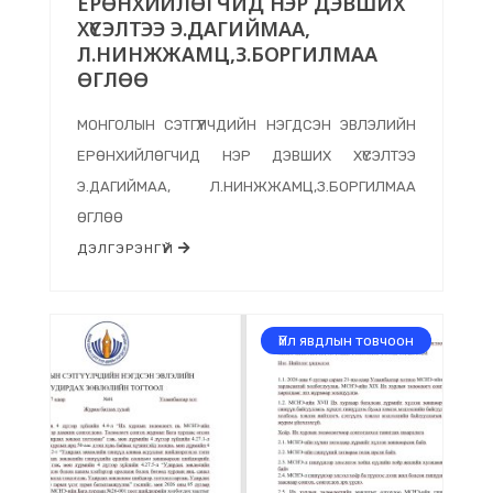
ЕРӨНХИЙЛӨГЧИД НЭР ДЭВШИХ
ХҮСЭЛТЭЭ Э.ДАГИЙМАА,
Л.НИНЖЖАМЦ,З.БОРГИЛМАА
ӨГЛӨӨ
МОНГОЛЫН СЭТГҮҮЛЧДИЙН НЭГДСЭН ЭВЛЭЛИЙН
ЕРӨНХИЙЛӨГЧИД НЭР ДЭВШИХ ХҮСЭЛТЭЭ
Э.ДАГИЙМАА, Л.НИНЖЖАМЦ,З.БОРГИЛМАА
ӨГЛӨӨ
ДЭЛГЭРЭНГҮЙ
Үйл явдлын товчоон