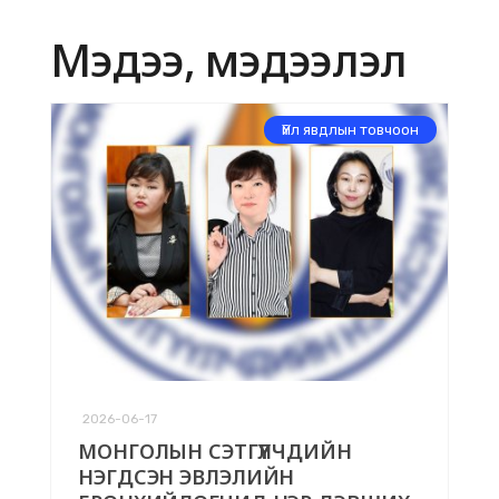
Мэдээ, мэдээлэл
Үйл явдлын товчоон
2026-06-17
МОНГОЛЫН СЭТГҮҮЛЧДИЙН
НЭГДСЭН ЭВЛЭЛИЙН