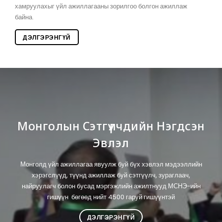
хамруулахыг үйл ажиллагааны зорилгоо болгон ажиллаж
байна.
ДЭЛГЭРЭНГҮЙ
Монголын Сэтгүүлчдийн Нэгдсэн
Эвлэл
Монголд үйл ажиллагаа явуулж буй бүх хэвлэл мэдээллийн
хэрэгслүүд, түүнд ажиллаж буй сэтгүүлч, зураглаач,
найруулагч болон бусад мэргэжлийн ажилтнууд МСНЭ-ийн
гишүүн бөгөөд нийт 4500 гаруй гишүүнтэй
ДЭЛГЭРЭНГҮЙ