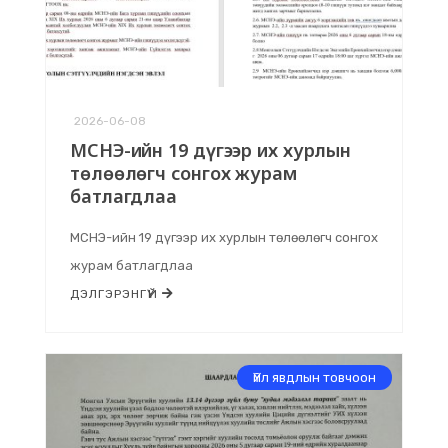
2026-06-08
МСНЭ-ийн 19 дүгээр их хурлын
төлөөлөгч сонгох журам
батлагдлаа
МСНЭ-ийн 19 дүгээр их хурлын төлөөлөгч сонгох
журам батлагдлаа
ДЭЛГЭРЭНГҮЙ
Үйл явдлын товчоон