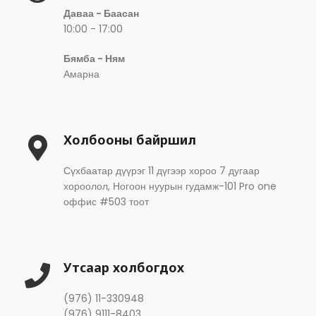
Даваа - Баасан
10:00 - 17:00
Бямба - Ням
Амарна
Холбооны байршил
Сүхбаатар дүүрэг 11 дүгээр хороо 7 дугаар
хороолол, Ногоон нуурын гудамж-101 Pro one
оффис #503 тоот
Утсаар холбогдох
(976) 11-330948
(976) 9111-8403