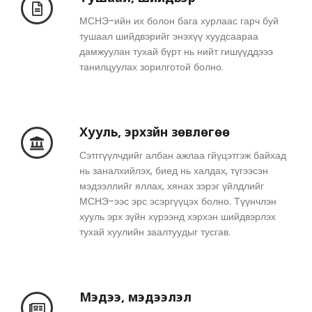
МСНЭ-ийн их болон бага хурлаас гарч буй
тушаал шийдвэрийг энэхүү хуудсаараа
дамжуулан тухай бүрт нь нийт гишүүддэээ
танилцуулах зорилготой болно.
Хууль, эрхзүйн зөвлөгөө
Сэтггүүлчдийг албан ажлаа гйүцэтгэж байхад
нь заналхийлэх, биед нь халдах, түгээсэн
мэдээллийг яллах, хянах зэрэг үйлдлийг
МСНЭ-ээс эрс эсэргүүцэх болно. Түүнчлэн
хууль эрх зүйн хүрээнд хэрхэн шийдвэрлэх
тухай хуулийн заалтуудыг тусгав.
Мэдээ, мэдээлэл