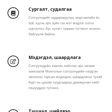
Сургалт, судалгаа
Сэтгүүлчдийг чадавхжуулах, мэргэжлийн ёс
зүй, хууль эрх зүйн гэх мэт мэдлэг олгох
сургалтыг бүс нутагт хуваан тогтмол зохион
байгуулж байна.
Мэдэгдэл, шаардлага
Сэтгүүлчдийн хэвлэн нийтлэх эрх чөлөөг
хамгаалж Монголын сэтгүүлчдийн нэгдсэн
эвлэлээс гарсан мэдэгдэл, шаардлагыг тухай
бүрт нь цахим хуудсаараа дамжуулан нийт
гишүүддээ түгээнэ.
Тушаал, шийдвэр