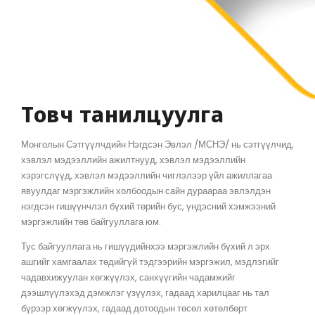
Товч танилцуулга
Монголын Сэтгүүлчдийн Нэгдсэн Эвлэл /МСНЭ/ нь сэтгүүлчид,
хэвлэл мэдээллийн ажилтнууд, хэвлэл мэдээллийн
хэрэгслүүд, хэвлэл мэдээллийн чиглэлээр үйл ажиллагаа
явуулдаг мэргэжлийн холбоодын сайн дураараа эвлэлдэн
нэгдсэн гишүүнчлэл бүхий төрийн бус, үндэсний хэмжээний
мэргэжлийн төв байгууллага юм.
Тус байгууллага нь гишүүдийнхээ мэргэжлийн бүхий л эрх
ашгийг хамгаалах төдийгүй тэдгээрийн мэргэжил, мэдлэгийг
чадавхижуулан хөгжүүлэх, санхүүгийн чадамжийг
дээшлүүлэхэд дэмжлэг үзүүлэх, гадаад харилцааг нь тал
бүрээр хөгжүүлэх, гадаад дотоодын төсөл хөтөлбөрт