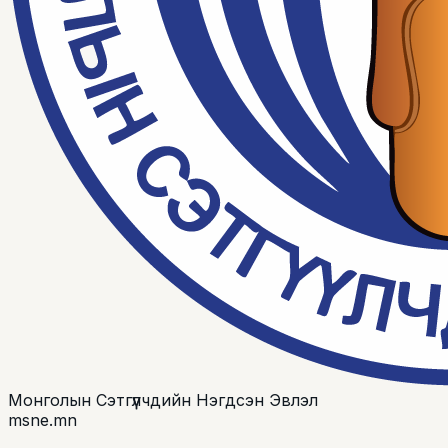
Монголын Сэтгүүлчдийн Нэгдсэн Эвлэл
msne.mn