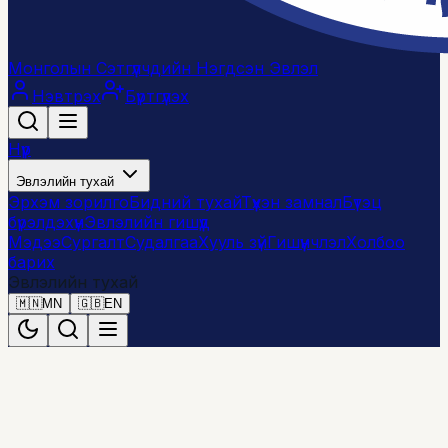
Монголын Сэтгүүлчдийн Нэгдсэн Эвлэл
Нэвтрэх
Бүртгүүлэх
Нүүр
Эвлэлийн тухай
Эрхэм зорилго
Бидний тухай
Түүхэн замнал
Бүтэц
бүрэлдэхүүн
Эвлэлийн гишүүд
Мэдээ
Сургалт
Судалгаа
Хууль зүй
Гишүүнчлэл
Холбоо
барих
Эвлэлийн тухай
🇲🇳
MN
🇬🇧
EN