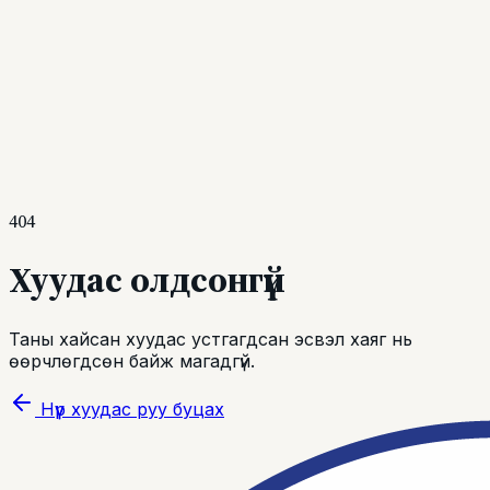
Бараан
Эвлэлийн тухай
Эрхэм зорилго
Бидний тухай
Түүхэн замнал
Бүтэц
бүрэлдэхүүн
Эвлэлийн гишүүд
Нэвтрэх
Бүртгүүлэх
404
Хуудас олдсонгүй
Таны хайсан хуудас устгагдсан эсвэл хаяг нь
өөрчлөгдсөн байж магадгүй.
Нүүр хуудас руу буцах