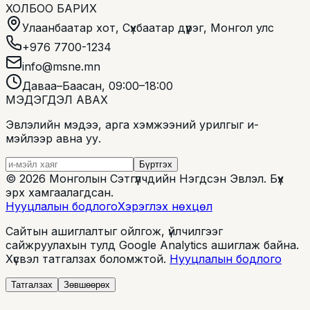
ХОЛБОО БАРИХ
Улаанбаатар хот, Сүхбаатар дүүрэг, Монгол улс
+976 7700-1234
info@msne.mn
Даваа–Баасан, 09:00–18:00
МЭДЭГДЭЛ АВАХ
Эвлэлийн мэдээ, арга хэмжээний урилгыг и-
мэйлээр авна уу.
Бүртгэх
©
2026
Монголын Сэтгүүлчдийн Нэгдсэн Эвлэл
.
Бүх
эрх хамгаалагдсан.
Нууцлалын бодлого
Хэрэглэх нөхцөл
Сайтын ашиглалтыг ойлгож, үйлчилгээг
сайжруулахын тулд Google Analytics ашиглаж байна.
Хүсвэл татгалзах боломжтой.
Нууцлалын бодлого
Татгалзах
Зөвшөөрөх