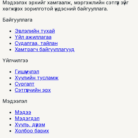
Мэдээлэх эрхийг хамгаалж, мэргэжлийн сэтгүүл зүйг
хөгжүүлэх зорилготой үндэсний байгууллага.
Байгууллага
Эвлэлийн тухай
Үйл ажиллагаа
Судалгаа, тайлан
Хамтрагч байгууллагууд
Үйлчилгээ
Гишүүнчлэл
Хуулийн тусламж
Сургалт
Сэтгүүлчийн эрх
Мэдээлэл
Мэдээ
Мэдэгдэл
Хууль, дүрэм
Холбоо барих