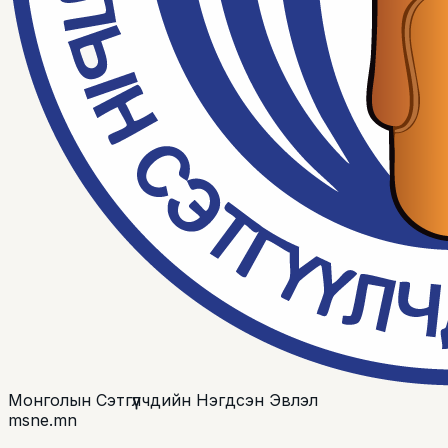
Монголын Сэтгүүлчдийн Нэгдсэн Эвлэл
msne.mn