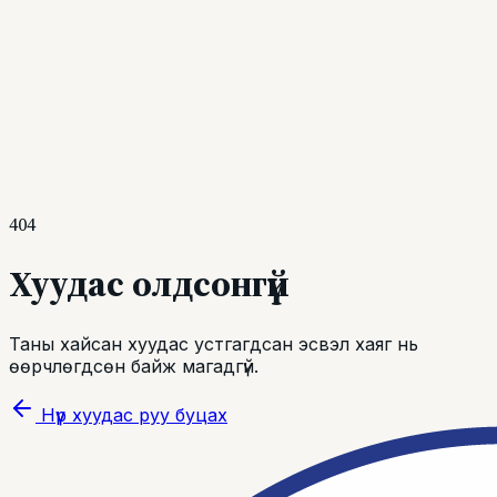
Бараан
Эвлэлийн тухай
Эрхэм зорилго
Бидний тухай
Түүхэн замнал
Бүтэц
бүрэлдэхүүн
Эвлэлийн гишүүд
Нэвтрэх
Бүртгүүлэх
404
Хуудас олдсонгүй
Таны хайсан хуудас устгагдсан эсвэл хаяг нь
өөрчлөгдсөн байж магадгүй.
Нүүр хуудас руу буцах