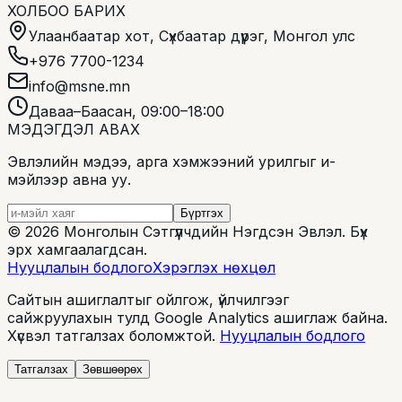
ХОЛБОО БАРИХ
Улаанбаатар хот, Сүхбаатар дүүрэг, Монгол улс
+976 7700-1234
info@msne.mn
Даваа–Баасан, 09:00–18:00
МЭДЭГДЭЛ АВАХ
Эвлэлийн мэдээ, арга хэмжээний урилгыг и-
мэйлээр авна уу.
Бүртгэх
©
2026
Монголын Сэтгүүлчдийн Нэгдсэн Эвлэл
.
Бүх
эрх хамгаалагдсан.
Нууцлалын бодлого
Хэрэглэх нөхцөл
Сайтын ашиглалтыг ойлгож, үйлчилгээг
сайжруулахын тулд Google Analytics ашиглаж байна.
Хүсвэл татгалзах боломжтой.
Нууцлалын бодлого
Татгалзах
Зөвшөөрөх