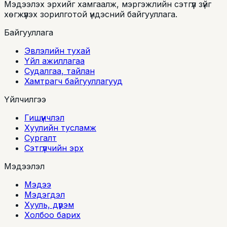
Мэдээлэх эрхийг хамгаалж, мэргэжлийн сэтгүүл зүйг
хөгжүүлэх зорилготой үндэсний байгууллага.
Байгууллага
Эвлэлийн тухай
Үйл ажиллагаа
Судалгаа, тайлан
Хамтрагч байгууллагууд
Үйлчилгээ
Гишүүнчлэл
Хуулийн тусламж
Сургалт
Сэтгүүлчийн эрх
Мэдээлэл
Мэдээ
Мэдэгдэл
Хууль, дүрэм
Холбоо барих