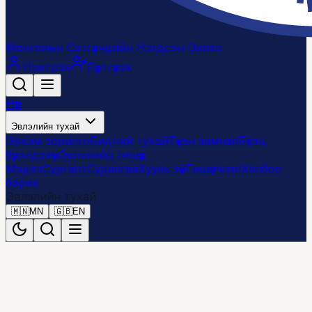
Монголын Сэтгүүлчдийн Нэгдсэн Эвлэл
Нэвтрэх
Бүртгүүлэх
Нүүр
Эвлэлийн тухай
Эрхэм зорилго
Бидний тухай
Түүхэн замнал
Бүтэц
бүрэлдэхүүн
Эвлэлийн гишүүд
Мэдээ
Сургалт
Судалгаа
Хууль зүй
Гишүүнчлэл
Холбоо
барих
Эвлэлийн тухай
🇲🇳
MN
🇬🇧
EN