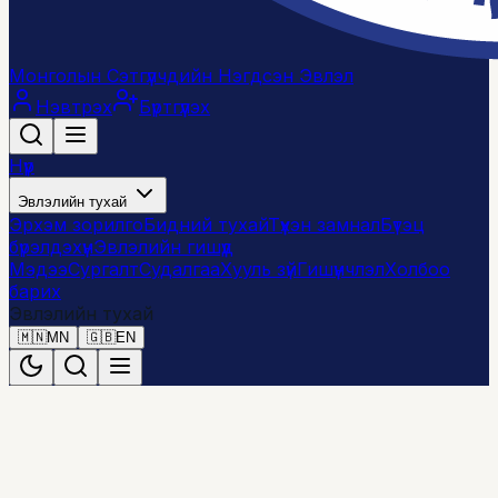
Монголын Сэтгүүлчдийн Нэгдсэн Эвлэл
Нэвтрэх
Бүртгүүлэх
Нүүр
Эвлэлийн тухай
Эрхэм зорилго
Бидний тухай
Түүхэн замнал
Бүтэц
бүрэлдэхүүн
Эвлэлийн гишүүд
Мэдээ
Сургалт
Судалгаа
Хууль зүй
Гишүүнчлэл
Холбоо
барих
Эвлэлийн тухай
🇲🇳
MN
🇬🇧
EN