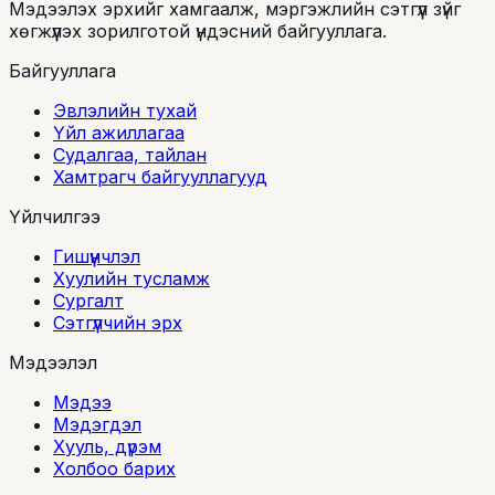
Мэдээлэх эрхийг хамгаалж, мэргэжлийн сэтгүүл зүйг
хөгжүүлэх зорилготой үндэсний байгууллага.
Байгууллага
Эвлэлийн тухай
Үйл ажиллагаа
Судалгаа, тайлан
Хамтрагч байгууллагууд
Үйлчилгээ
Гишүүнчлэл
Хуулийн тусламж
Сургалт
Сэтгүүлчийн эрх
Мэдээлэл
Мэдээ
Мэдэгдэл
Хууль, дүрэм
Холбоо барих