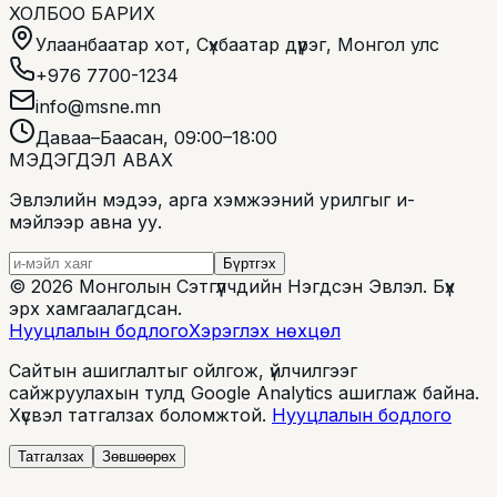
ХОЛБОО БАРИХ
Улаанбаатар хот, Сүхбаатар дүүрэг, Монгол улс
+976 7700-1234
info@msne.mn
Даваа–Баасан, 09:00–18:00
МЭДЭГДЭЛ АВАХ
Эвлэлийн мэдээ, арга хэмжээний урилгыг и-
мэйлээр авна уу.
Бүртгэх
©
2026
Монголын Сэтгүүлчдийн Нэгдсэн Эвлэл
.
Бүх
эрх хамгаалагдсан.
Нууцлалын бодлого
Хэрэглэх нөхцөл
Сайтын ашиглалтыг ойлгож, үйлчилгээг
сайжруулахын тулд Google Analytics ашиглаж байна.
Хүсвэл татгалзах боломжтой.
Нууцлалын бодлого
Татгалзах
Зөвшөөрөх