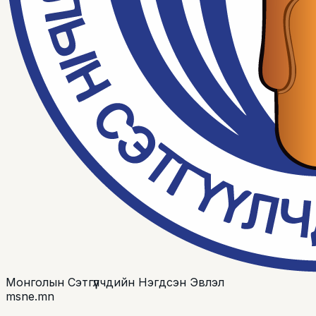
Монголын Сэтгүүлчдийн Нэгдсэн Эвлэл
msne.mn