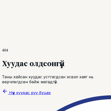
Бараан
Эвлэлийн тухай
Эрхэм зорилго
Бидний тухай
Түүхэн замнал
Бүтэц
бүрэлдэхүүн
Эвлэлийн гишүүд
Нэвтрэх
Бүртгүүлэх
404
Хуудас олдсонгүй
Таны хайсан хуудас устгагдсан эсвэл хаяг нь
өөрчлөгдсөн байж магадгүй.
Нүүр хуудас руу буцах