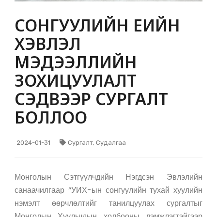
СОНГУУЛИЙН ҮЕИЙН
ХЭВЛЭЛ
МЭДЭЭЛЛИЙН
ЗОХИЦУУЛАЛТ
СЭДВЭЭР СУРГАЛТ
БОЛЛОО
2024-01-31
Сургалт, Судалгаа
Монголын Сэтгүүлчдийн Нэгдсэн Эвлэлийн
санаачилгаар “УИХ-ын сонгуулийн тухай хуулийн
нэмэлт өөрчлөлтийг танилцуулах сургалтыг
Монголын Хуульчдын холбооны дэмжлэгтэйгээр