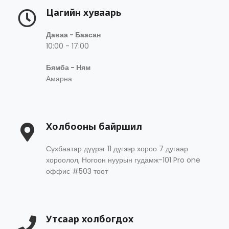
Цагийн хуваарь
Даваа - Баасан
10:00 - 17:00
Бямба - Ням
Амарна
Холбооны байршил
Сүхбаатар дүүрэг 11 дүгээр хороо 7 дугаар
хороолол, Ногоон нуурын гудамж-101 Pro one
оффис #503 тоот
Утсаар холбогдох