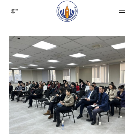
mn
НҮҮР
БИДНИЙ ТУХАЙ
АЖЛЫН АЛБА
ХУУЛЬ, ЭРХЗҮЙ
НИЙТЛЭЛ, МЭДЭЭЛЭЛ
ХОЛБОО БАРИХ
ГИШҮҮН