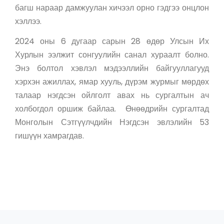
багш нараар дамжуулан хичээл орно гэдгээ онцлон
хэллээ.
2024 оны 6 дугаар сарын 28 өдөр Улсын Их
Хурлын ээлжит сонгуулийн санал хураалт болно.
Энэ болтол хэвлэл мэдээллийн байгууллагууд
хэрхэн ажиллах, ямар хууль, дүрэм журмыг мөрдөх
талаар нэгдсэн ойлголт авах нь сургалтын ач
холбогдол оршиж байлаа. Өнөөдрийн сургалтад
Монголын Сэтгүүлчдийн Нэгдсэн эвлэлийн 53
гишүүн хамрагдав.