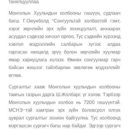
танилцууллаа.
Монголын Хуульчдын холбооны гишүүн, судлаач
багш Г.Оюунболд “Сонгуультай холбоотой гэмт,
хэрэг зөрчлийн эрх зүйн зохицуулалт, анхаарах
асуудал сэдвээр хичээл орлоо. Тус сэдвийн хүрээнд
хэвлэл мэдээллийн салбарын зүгээс алдаа
гаргасан нөхцөлд эрүү болон зөрчлийн хуулиар
ямар хариуцлага хүлээх. Өмнөх сонгуулиар гарч
байсан жишээг тайлбарлан зөвлөгөө мэдээллийг
өглөө.
Сургалтыг хааж Монголын хуульчдын холбооны
тамгын газрын дарга Ш.Жолбарс үг хэлэв. Тэрбээр
Монголын хуульчдын холбоо нь 7200 гишүүнтэй.
МСНЭ-тэй хамтран эрх зүйн боловсрол олгох
цуврал сургалтыг зохион байгуулна. Тус холбоонд
мэргэшсэн сургагч багш нар байдаг. Эдгээр сургагч