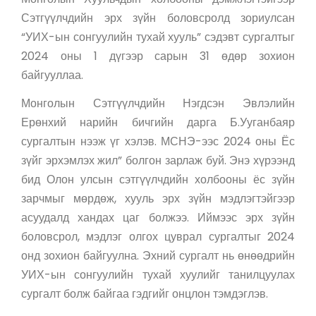
Сэтгүүлчдийн эрх зүйн боловсролд зориулсан
“УИХ-ын сонгуулийн тухай хууль” сэдэвт сургалтыг
2024 оны 1 дүгээр сарын 31 өдөр зохион
байгууллаа.
Монголын Сэтгүүлчдийн Нэгдсэн Эвлэлийн
Ерөнхий нарийн бичгийн дарга Б.Ууганбаяр
сургалтын нээж үг хэлэв. МСНЭ-ээс 2024 оны Ёс
зүйг эрхэмлэх жил” болгон зарлаж буй. Энэ хүрээнд
бид Олон улсын сэтгүүлчдийн холбооны ёс зүйн
зарчмыг мөрдөж, хууль эрх зүйн мэдлэгтэйгээр
асуудалд хандах цаг болжээ. Иймээс эрх зүйн
боловсрол, мэдлэг олгох цуврал сургалтыг 2024
онд зохион байгуулна. Эхний сургалт нь өнөөдрийн
УИХ-ын сонгуулийн тухай хуулийг танилцуулах
сургалт болж байгаа гэдгийг онцлон тэмдэглэв.